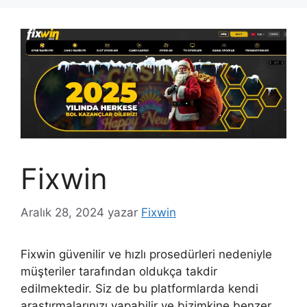
Fixwin
Aralık 28, 2024
yazar
Fixwin
Fixwin güvenilir ve hızlı prosedürleri nedeniyle
müşteriler tarafından oldukça takdir
edilmektedir. Siz de bu platformlarda kendi
araştırmalarınızı yapabilir ve bizimkine benzer