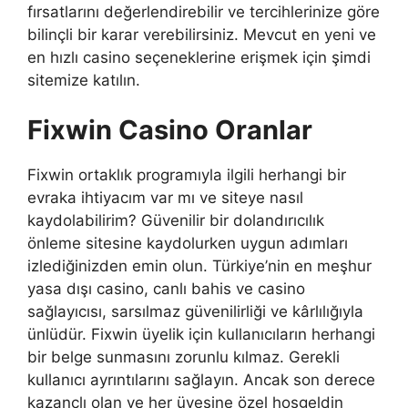
fırsatlarını değerlendirebilir ve tercihlerinize göre
bilinçli bir karar verebilirsiniz. Mevcut en yeni ve
en hızlı casino seçeneklerine erişmek için şimdi
sitemize katılın.
Fixwin Casino Oranlar
Fixwin ortaklık programıyla ilgili herhangi bir
evraka ihtiyacım var mı ve siteye nasıl
kaydolabilirim? Güvenilir bir dolandırıcılık
önleme sitesine kaydolurken uygun adımları
izlediğinizden emin olun. Türkiye’nin en meşhur
yasa dışı casino, canlı bahis ve casino
sağlayıcısı, sarsılmaz güvenilirliği ve kârlılığıyla
ünlüdür. Fixwin üyelik için kullanıcıların herhangi
bir belge sunmasını zorunlu kılmaz. Gerekli
kullanıcı ayrıntılarını sağlayın. Ancak son derece
kazançlı olan ve her üyesine özel hoşgeldin