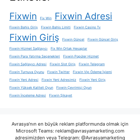
Fixwin
Fixwin Adresi
Fix Win
Fixwin Bahis Giriş
Fixwin Bahis Limiti
Fixwin Casino Tv
Fixwin Giriş
Fixwin Güncel
Fixwin Güncel Giriş
Fixwin Hizmet Sağlayıcı
Fix Win Ortak Hesaplar
Fixwin Para Yatırma Seçenekleri
Fixwin Popüler Hizmet
Fixwin Sağlayıcı Adresi
Fixwin Slot Giriş
Fixwin Telegram
Fixwin Turnuva Oyunu
Fixwin Twitter
Fixwin Vip Ödeme İşlemi
Fixwin Yeni Adresi
Fixwin Yeni Adresimiz
Fixwin Yeni Giriş
Fixwin Yüksek Kaliteli Oyun
Fixwin Çevrimiçi Oyun
Fixwin İnceleme Adresi
Fixwin Şikayet
Avrasya'nın en büyük reklam platformunda olmak için
Microsoft Teams:
reklam@avrasyamarketing.com
adresimizden veya Telegram: @Avrasyamarketing