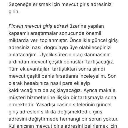
Seçeneğe erişmek için mevcut giriş adresinizi
girin.
Fixwin mevcut giriş adresi
üzerine yapılan
kapsamlı araştırmalar sonucunda önemli
miktarda veri toplanmıştır. Öncelikle güncel giriş
adresinizi nasıl doğrulayıp üye olabileceğinizi
anlatacağım. Üyelik sürecinin açıklanmasının
ardından mevcut çeşitli bonusları tartışacağız.
Tüm ek avantajları tartıştıktan sonra şimdi
mevcut çeşitli bahis fırsatlarını inceleyelim. Son
olarak hesabınıza nasıl para ekleyip
kaldıracağınızı da açıklayacağız. Ayrıca makale,
müşteri hizmetlerine ilişkin bir tartışmayla sona
ermektedir. Yasadışı casino sitelerinin güncel
giriş adresleri sıklıkla değişmektedir. giriş
adresini değiştirmede herhangi bir sorun yoktur.
Kullanıcının mevcut giriş adresini belirlemek için