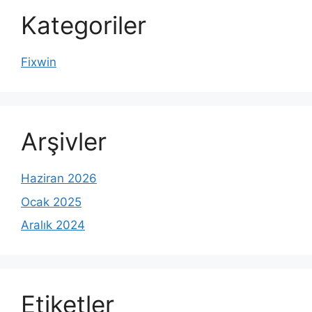
Kategoriler
Fixwin
Arşivler
Haziran 2026
Ocak 2025
Aralık 2024
Etiketler