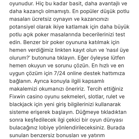
oyunudur. Hiç bu kadar basit, daha avantajlı ve
daha kazançlı olmamıştı. En popüler düşük potlu
masaları ücretsiz oynayın ve kazancınızı
potansiyel olarak ikiye katlamak için daha büyük
potlu açık poker masalarında becerilerinizi test
edin. Benzer bir poker oyununa katılmak için
hemen verdiğimiz linkten kayıt olun ve ‘nasıl üye
olurum?’ butonuna tıklayın. Eğer öyleyse lütfen
hemen okuyun ve sorunu çözün. En hızlı ve en
uygun çözüm için 7/24 online destek hattımıza
bağlanın. Ayrıca konuyla ilgili kapsamlı
makalemizi okumanızı öneririz. Tercih ettiğiniz
Fixwin casino oyunu sekmeleri, slotlar, rulet ve
blackjack için yeni giriş bilgilerinizi kullanarak
sisteme erişerek başlayın. Düğmeye tıkladıktan
sonra keşfedilecek ilgi çekici bir oyun dünyası
bulacağınız lobiye yönlendirileceksiniz. Burada
sunulan benzersiz bonusları ve yatırım