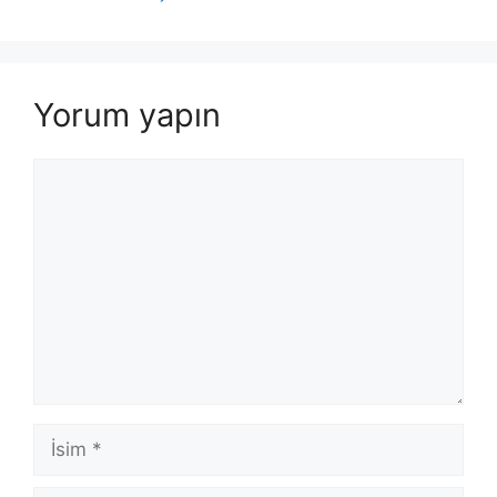
Yorum yapın
Yorum
İsim