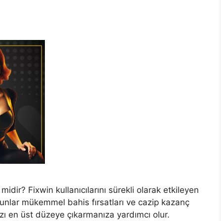
idir? Fixwin kullanıcılarını sürekli olarak etkileyen
 oyunlar mükemmel bahis fırsatları ve cazip kazanç
nızı en üst düzeye çıkarmanıza yardımcı olur.