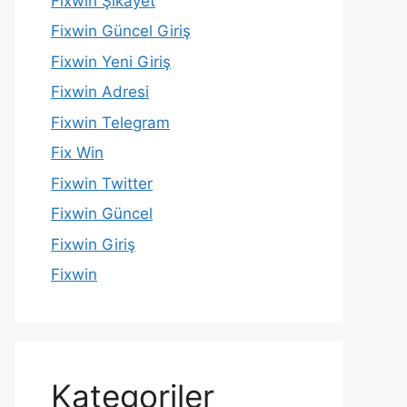
Fixwin Şikayet
Fixwin Güncel Giriş
Fixwin Yeni Giriş
Fixwin Adresi
Fixwin Telegram
Fix Win
Fixwin Twitter
Fixwin Güncel
Fixwin Giriş
Fixwin
Kategoriler