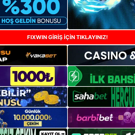
FIXWIN GİRİŞ İÇİN TIKLAYINIZ!