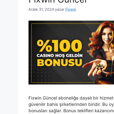
Aralık 31, 2024
yazar
Fixwin
Fixwin Güncel aboneliğe dayalı bir hizmet m
güvenilir bahis şirketlerinden biridir. Bu
bonusları sağlar. Bonus teklifleri kazancı